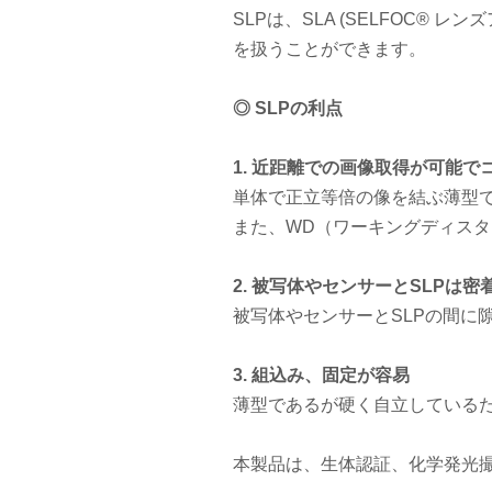
SLPは、SLA (SELFOC
を扱うことができます。
◎ SLPの利点
1. 近距離での画像取得が可能
単体で正立等倍の像を結ぶ薄型
また、WD（ワーキングディス
2. 被写体やセンサーとSLPは密
被写体やセンサーとSLPの間に
3. 組込み、固定が容易
薄型であるが硬く自立している
本製品は、生体認証、化学発光