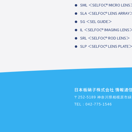
SML ＜SELFOC
MICRO LENS
®
SLA ＜SELFOC
LENS ARRAY
®
SG ＜SEL GUIDE＞
IL ＜SELFOC
IMAGING LENS
®
SRL ＜SELFOC
ROD LENS＞
®
SLP ＜SELFOC
LENS PLATE
®
日本板硝子株式会社 情報通
〒252-5189 神奈川県相模原市緑
TEL：042-775-1546