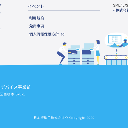
＞
SML/I
イベント
<株式会
＞
利用規約
免責事項
＞
個人情報保護方針
＞
信デバイス事業部
区西橋本 5-8-1
日本板硝子株式会社 © Copyright 2020