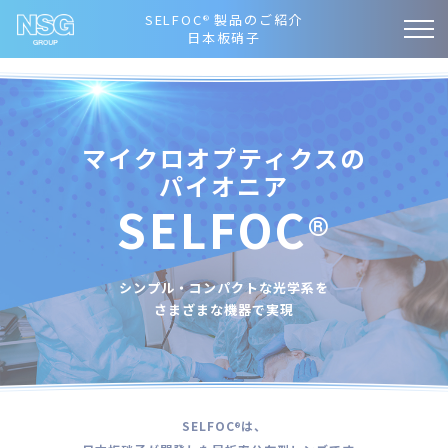
SELFOC
製品のご紹介
®
日本板硝子
マイクロオプティクスの
パイオニア
SELFOC
®
シンプル・コンパクトな光学系を
さまざまな機器で実現
SELFOC
は、
®