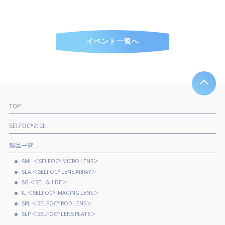
イベント一覧へ
TOP
SELFOC
とは
®
製品一覧
SML ＜SELFOC
MICRO LENS＞
®
SLA ＜SELFOC
LENS ARRAY＞
®
SG ＜SEL GUIDE＞
IL ＜SELFOC
IMAGING LENS＞
®
SRL ＜SELFOC
ROD LENS＞
®
SLP ＜SELFOC
LENS PLATE＞
®