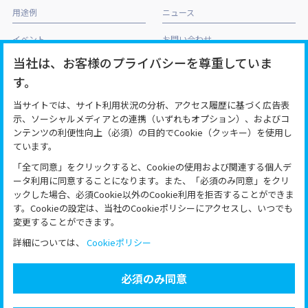
用途例
ニュース
イベント
お問い合わせ
当社は、お客様のプライバシーを尊重していま
アクセス
す。
SML/IL/SRL製品の加工販売協力先
<株式会社ゴーフォトン>
当サイトでは、サイト利用状況の分析、アクセス履歴に基づく広告表
示、ソーシャルメディアとの連携（いずれもオプション）、およびコ
利用規約
免責事項
個人情報保護方針
ンテンツの利便性向上（必須）の目的でCookie（クッキー）を使用し
ています。
「全て同意」をクリックすると、Cookieの使用および関連する個人デ
ータ利用に同意することになります。また、「必須のみ同意」をクリ
ックした場合、必須Cookie以外のCookie利用を拒否することができま
す。Cookieの設定は、当社のCookieポリシーにアクセスし、いつでも
変更することができます。
日本板硝子株式会社 情報通信デバイス事業部
詳細については、
Cookieポリシー
〒252-5189 神奈川県相模原市緑区西橋本 5-8-1
TEL：042-775-1546
必須のみ同意
グループサイト