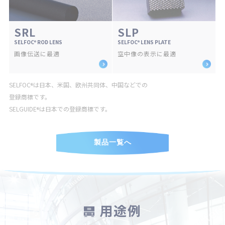
SRL
SLP
SELFOC
ROD LENS
SELFOC
LENS PLATE
®
®
画像伝送に最適
空中像の表示に最適
SELFOC
は日本、米国、欧州共同体、中国などでの
®
登録商標です。
SELGUIDE
は日本での登録商標です。
®
製品一覧へ
用途例