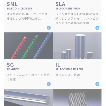
SML
SLA
SELFOC
MICRO LENS
SELFOC
LENS ARRAY
®
®
通信用途に最適。125μmの極
ライン状の像を形成可能な多用
細径レンズの開発に成功。
途のレンズアレイ。マシンビジ
ョン向けの新製品が登場
SG
IL
SELGUIDE
SELFOC
IMAGING LENS
®
®
スキャンユニットのライン照明
対物レンズに最適
に最適