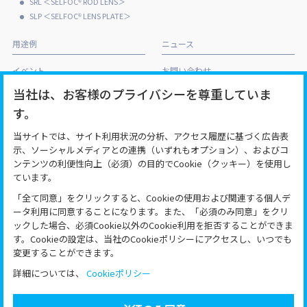
SRL ＜SELFOC
ROD LENS＞
®
SLP ＜SELFOC
LENS PLATE＞
®
用途例
ニュース
イベント
お問い合わせ
当社は、お客様のプライバシーを尊重していま
アクセス
す。
SML/IL/SRL製品の加工販売協力先
<株式会社ゴーフォトン>
当サイトでは、サイト利用状況の分析、アクセス履歴に基づく広告表
示、ソーシャルメディアとの連携（いずれもオプション）、およびコ
利用規約
免責事項
個人情報保護方針
ンテンツの利便性向上（必須）の目的でCookie（クッキー）を使用し
ています。
「全て同意」をクリックすると、Cookieの使用および関連する個人デ
ータ利用に同意することになります。また、「必須のみ同意」をクリ
ックした場合、必須Cookie以外のCookie利用を拒否することができま
す。Cookieの設定は、当社のCookieポリシーにアクセスし、いつでも
変更することができます。
日本板硝子株式会社 情報通信デバイス事業部
詳細については、
Cookieポリシー
〒252-5189 神奈川県相模原市緑区西橋本 5-8-1
TEL：042-775-1546