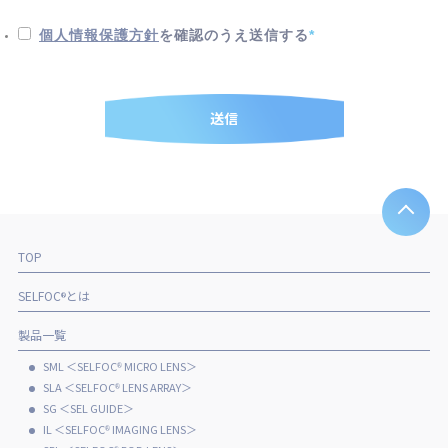
個人情報保護方針
を確認のうえ送信する
*
TOP
SELFOC
とは
®
製品一覧
SML ＜SELFOC
MICRO LENS＞
®
SLA ＜SELFOC
LENS ARRAY＞
®
SG ＜SEL GUIDE＞
IL ＜SELFOC
IMAGING LENS＞
®